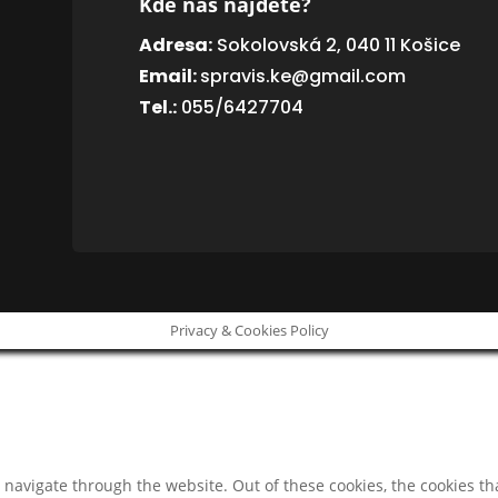
Kde nás nájdete?
Adresa:
Sokolovská 2, 040 11 Košice
Email:
spravis.ke@gmail.com
Tel.:
055/6427704
Privacy & Cookies Policy
navigate through the website. Out of these cookies, the cookies th