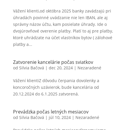
Vážení klienti,od októbra 2025 banky zavádzajú pri
úhradách povinné uvádzanie nie len IBAN, ale aj
správny názov účtu, kam posielate úhrady. Ide o
dvojúrovňové overenie platby. Platí to aj pre platby,
ktoré uhrádzate na účet vlastníkov bytov ( zálohové
platby a...
Zatvorenie kancelárie počas sviatkov
od
Silvia Bačová
|
dec 20, 2024
|
Nezaradené
Vážení klientiZ dôvodu čerpania dovolenky a
koncoročných uzávierok, bude kancelária od
20.12.2024 do 6.1.2025 zatvorená.
Prevádzka počas letných mesiacov
od
Silvia Bačová
|
júl 10, 2024
|
Nezaradené