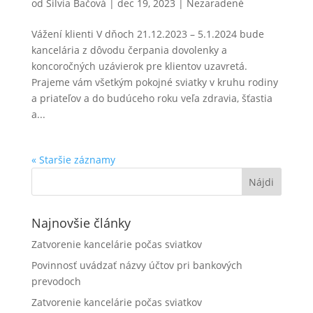
od
Silvia Bačová
|
dec 19, 2023
|
Nezaradené
Vážení klienti V dňoch 21.12.2023 – 5.1.2024 bude
kancelária z dôvodu čerpania dovolenky a
koncoročných uzávierok pre klientov uzavretá.
Prajeme vám všetkým pokojné sviatky v kruhu rodiny
a priateľov a do budúceho roku veľa zdravia, šťastia
a...
« Staršie záznamy
Najnovšie články
Zatvorenie kancelárie počas sviatkov
Povinnosť uvádzať názvy účtov pri bankových
prevodoch
Zatvorenie kancelárie počas sviatkov