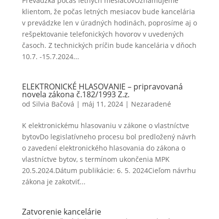
Prevádzka počas letných mesiacovOznamujeme
klientom, že počas letných mesiacov bude kancelária
v prevádzke len v úradných hodinách, poprosíme aj o
rešpektovanie telefonických hovorov v uvedených
časoch. Z technických príčin bude kancelária v dňoch
10.7. -15.7.2024...
ELEKTRONICKÉ HLASOVANIE – pripravovaná
novela zákona č.182/1993 Z.z.
od
Silvia Bačová
|
máj 11, 2024
|
Nezaradené
K elektronickému hlasovaniu v zákone o vlastníctve
bytovDo legislatívneho procesu bol predložený návrh
o zavedení elektronického hlasovania do zákona o
vlastníctve bytov, s termínom ukončenia MPK
20.5.2024.Dátum publikácie: 6. 5. 2024Cieľom návrhu
zákona je zakotviť...
Zatvorenie kancelárie